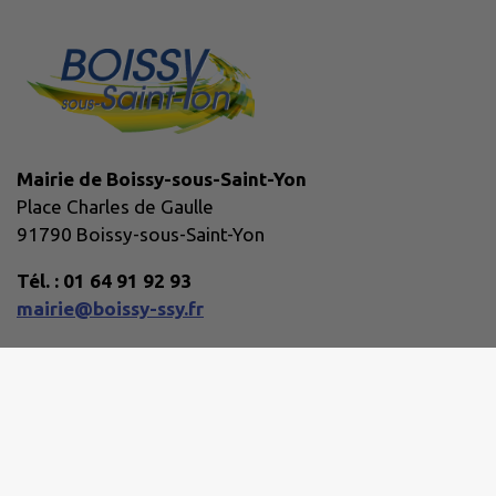
Mairie de Boissy-sous-Saint-Yon
Place Charles de Gaulle
91790 Boissy-sous-Saint-Yon
Tél. : 01 64 91 92 93
mairie@boissy-ssy.fr
Horaires d'ouverture :
Lundi : 08:45 - 12:45, 13:30 - 16:45
Mardi : 08:45 - 12:45, 13:30 - 19:45
Mercredi : Fermé