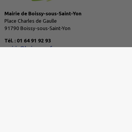
Mairie de Boissy-sous-Saint-Yon
Place Charles de Gaulle
91790 Boissy-sous-Saint-Yon
Tél. : 01 64 91 92 93
mairie@boissy-ssy.fr
Horaires d'ouverture :
Lundi : 08:45 - 12:45, 13:30 - 16:45
Mardi : 08:45 - 12:45, 13:30 - 19:45
Mercredi : Fermé
Jeudi : 08:45 - 12:45, 13:30 - 19:45
Vendredi : 08:45 - 12:45, 13:30 - 16:45
Samedi : Fermé
Téléchargez