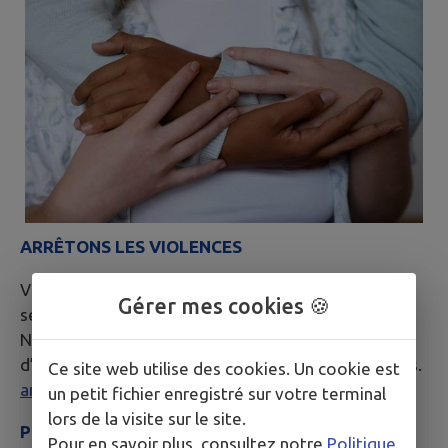
ARRÊTONS LES VIOLENCES
Victime ou témoin de violences sexistes et
Gérer mes cookies 🍪
sexuelles : 3919.
Numéro national anonyme et gratuit d’écoute et
d’orientation pour mettre fin au cycle des violences.
Ce site web utilise des cookies. Un cookie est
arretonslesviolences.gouv.fr.
un petit fichier enregistré sur votre terminal
lors de la visite sur le site.
PERMANENCE DES TRAVAILLEURS SOCIAUX
Pour en savoir plus, consultez notre
Politique