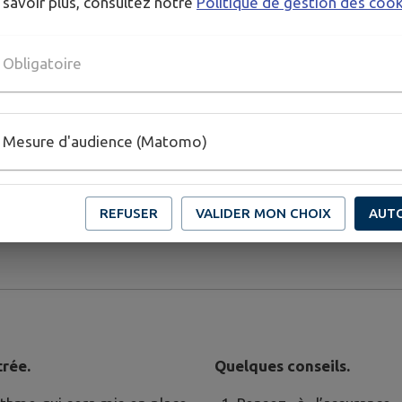
 savoir plus, consultez notre
Politique de gestion des coo
Des sanctions pourront 
dispositif.
Obligatoire
Protégeons nos enfants 
tabac.
Mesure d'audience (Matomo)
Depuis le 1er juillet 202
écoles, collèges, lycées 
formation ou à l’hébergem
REFUSER
VALIDER MON CHOIX
AUT
trée.
Quelques conseils.