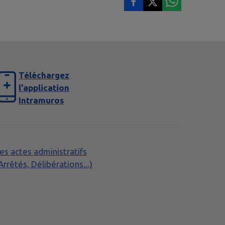
Téléchargez
l'application
Intramuros
es actes administratifs
Arrêtés, Délibérations...)