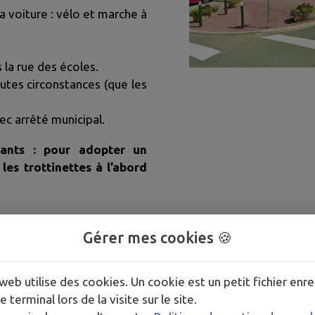
la voiture : vélo et marche à
 la rue des écoles.
utes circonstances (que les
vec arrêté municipal.
ants : pour adopter un
es trottinettes à l’abord
Gérer mes cookies 🍪
NS TABAC »
Dans l’intérêt de nos enf
commune, en partenariat a
web utilise des cookies. Un cookie est un petit fichier enre
mis en place, via un arrêt
e terminal lors de la visite sur le site.
des écoles.