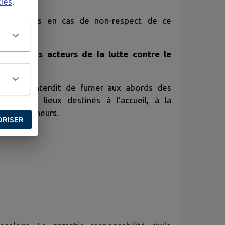
kies
.
être prises en cas de non-respect de ce
et soyons acteurs de la lutte contre le
5, il est interdit de fumer aux abords des
et autres lieux destinés à l’accueil, à la
ent de mineurs.
ORISER