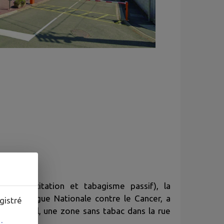
ants (incitation et tabagisme passif), la
vec la Ligue Nationale contre le Cancer, a
gistré
é municipal, une zone sans tabac dans la rue