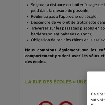
Se garer à distance ou limiter l’usage de 
pied dans la mesure du possible.
Rouler au pas à l’approche de l’école.
Descendre de vélo et de trottinette dans
Traverser sur les passages piétons en to
barrières soient baissées ou non).
Obligation de tenir les chiens en laisse a
Nous comptons également sur les enf
comportement prudent avec les vélos et l
des écoles.
LA RUE DES ÉCOLES « UNE RUE SA
Ce site 
sur votr