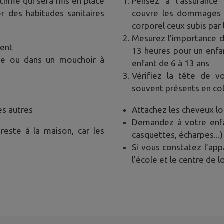
ythme qui sera mis en place
Pensez à l’assurance s
er des habitudes sanitaires
couvre les dommages ca
corporel ceux subis par 
Mesurez l’importance d
ment
13 heures pour un enfa
de ou dans un mouchoir à
enfant de 6 à 13 ans
Vérifiez la tête de v
souvent présents en coll
es autres
Attachez les cheveux l
Demandez à votre enfan
 reste à la maison, car les
casquettes, écharpes...)
Si vous constatez l’ap
l’école et le centre de lo