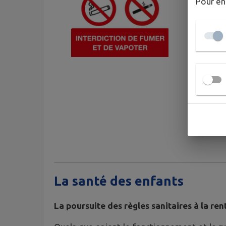
Pour en
La santé des enfants
La poursuite des règles sanitaires à la ren