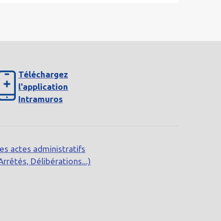
Téléchargez
l'application
Intramuros
es actes administratifs
Arrêtés, Délibérations...)