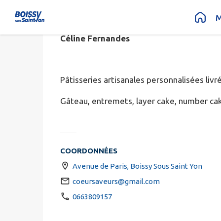
COEUR & S
Contenu
Menu
Recherche
Pied de page
M
Céline Fernandes
Pâtisseries artisanales personnalisées livr
Gâteau, entremets, layer cake, number cake,
COORDONNÉES
Avenue de Paris, Boissy Sous Saint Yon
coeursaveurs@gmail.com
0663809157