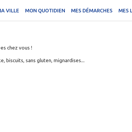
AVEURS
A VILLE
MON QUOTIDIEN
MES DÉMARCHES
MES L
ées chez vous !
 biscuits, sans gluten, mignardises...