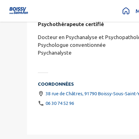
Edith LEM
Contenu
Menu
Recherche
Pied de page
M
Psychothérapeute certifié
Docteur en Psychanalyse et Psychopathol
Psychologue conventionnée
Psychanalyste
COORDONNÉES
38 rue de Châtres, 91790 Boissy-Sous-Saint-
06 30 74 52 96