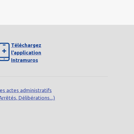
Téléchargez
l'application
Intramuros
es actes administratifs
Arrêtés, Délibérations...)