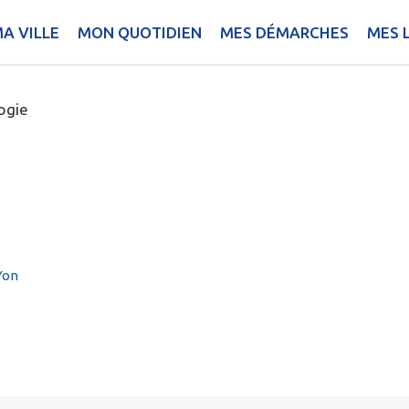
AIRE
A VILLE
MON QUOTIDIEN
MES DÉMARCHES
MES L
ogie
Yon