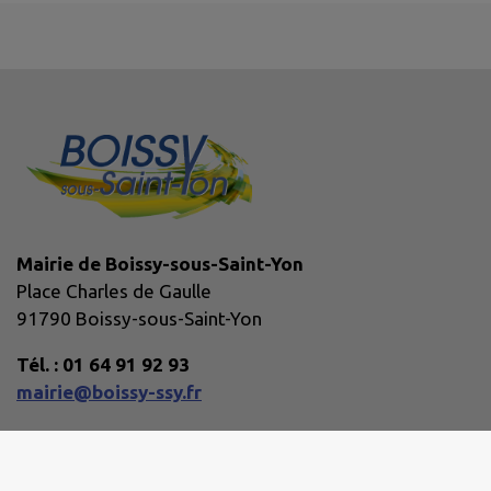
Mairie de Boissy-sous-Saint-Yon
Place Charles de Gaulle
91790 Boissy-sous-Saint-Yon
Tél. : 01 64 91 92 93
mairie@boissy-ssy.fr
Horaires d'ouverture :