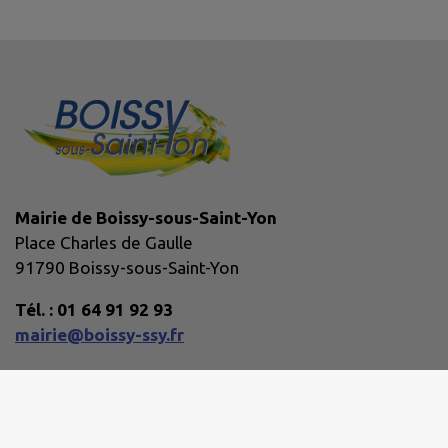
Mairie de Boissy-sous-Saint-Yon
Place Charles de Gaulle
91790 Boissy-sous-Saint-Yon
Tél. : 01 64 91 92 93
mairie@boissy-ssy.fr
Horaires d'ouverture :
Lundi : 08:45 - 12:45, 13:30 - 16:45