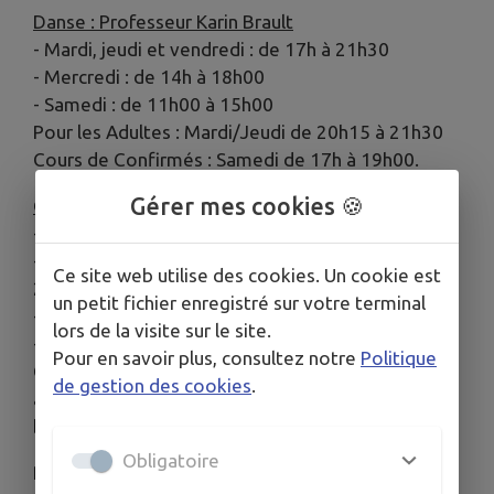
Danse : Professeur Karin Brault
- Mardi, jeudi et vendredi : de 17h à 21h30
- Mercredi : de 14h à 18h00
- Samedi : de 11h00 à 15h00
Pour les Adultes : Mardi/Jeudi de 20h15 à 21h30
Cours de Confirmés : Samedi de 17h à 19h00.
Gérer mes cookies 🍪
Gym Adultes : Professeur Karin Brault
- Lundi de 9h00 à 10h30
- Mercredi : de 18h15 à 19h45 et de 19h45 à
Ce site web utilise des cookies. Un cookie est
21h15
un petit fichier enregistré sur votre terminal
- Jeudi : de 9h00 à 10h30.
lors de la visite sur le site.
- Samedi : de 9h30 à 11h00
Pour en savoir plus, consultez notre
Politique
Ces cours sont complets (fitness,
de gestion des cookies
.
assouplissements,abdos, fessiers, stretching,
barre au sol, haltères, relaxation…)
Obligatoire
Renseignements :
Karin BRAULT