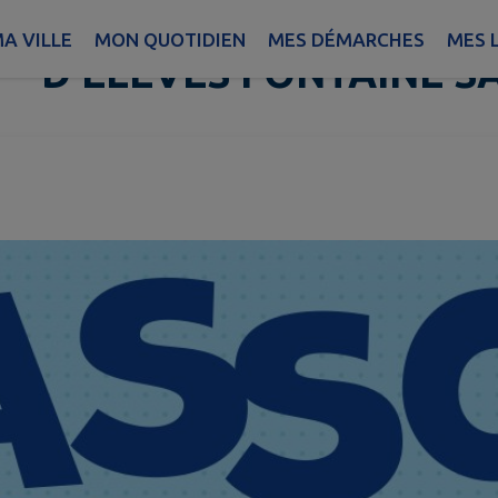
APE FSL (ASSOCIATIO
A VILLE
MON QUOTIDIEN
MES DÉMARCHES
MES L
D'ELEVES FONTAINE SA