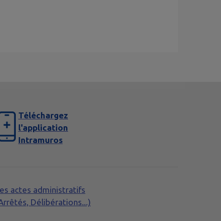
Téléchargez
l'application
Intramuros
es actes administratifs
Arrêtés, Délibérations...)