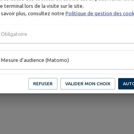
e terminal lors de la visite sur le site.
cipale est aussi de représenter les parents et de défendre 
 savoir plus, consultez notre
Politique de gestion des coo
 enseignantes et enseignants, ainsi que la mairie, la CCEJ
Obligatoire
ssibles.
couvrir nos idées un peu folles ? de partager des petites
ous accueillir ! Que vous ayez 1h disponible par semaine,
Mesure d'audience (Matomo)
ation !
REFUSER
VALIDER MON CHOIX
AUT
une année scolaire exceptionnelle !