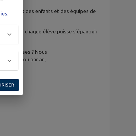
les intérêts des enfants et des équipes de
kies
.
R… afin que chaque élève puisse s’épanouir
 gourmandises ? Nous
 par mois ou par an,
ORISER