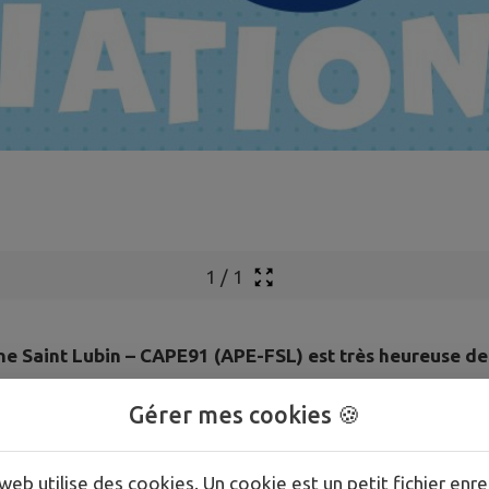
1
/
1
ne Saint Lubin – CAPE91 (APE-FSL) est très heureuse de
Gérer mes cookies 🍪
quatre pour animer la vie de nos enfants et de nos famille
Festikids, Boum des CM2… nos événements sont l’occasion 
e et pleine de bonne humeur.
web utilise des cookies. Un cookie est un petit fichier enre