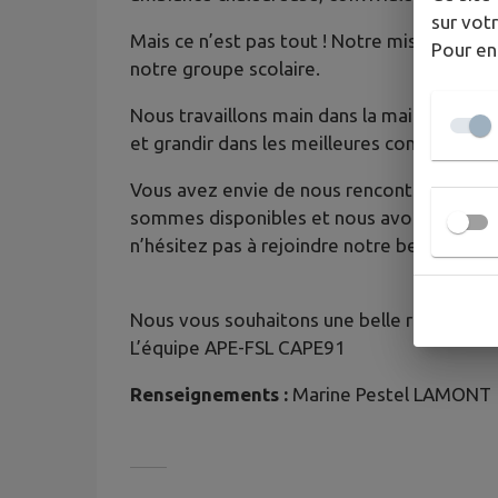
sur votr
Mais ce n’est pas tout ! Notre mission prin
Pour en
notre groupe scolaire.
Nous travaillons main dans la main avec les
et grandir dans les meilleures conditions po
Vous avez envie de nous rencontrer ? de dé
sommes disponibles et nous avons hâte de v
n’hésitez pas à rejoindre notre belle associ
Nous vous souhaitons une belle rentrée et 
L’équipe APE-FSL CAPE91
Renseignements :
Marine Pestel LAMONT