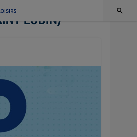
N DES PARENTS
OISIRS
INT LUBIN)