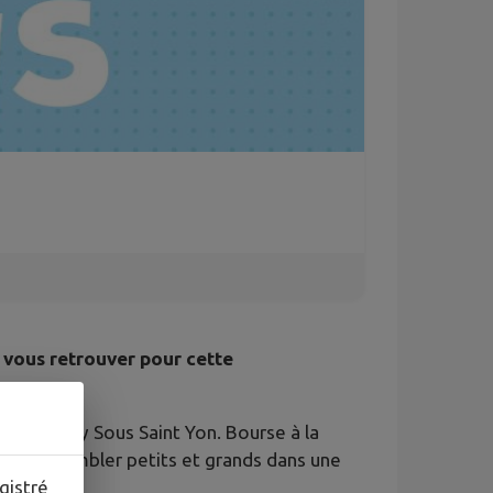
 vous retrouver pour cette
s à Boissy Sous Saint Yon. Bourse à la
de rassembler petits et grands dans une
gistré