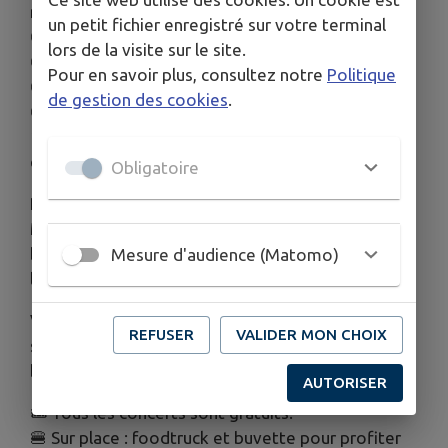
musiques actuelles et Jazz
un petit fichier enregistré sur votre terminal
🕕 18h : Rolling Pop : Pop Rock,
lors de la visite sur le site.
🕕 19h : Parfait Eric" : Pop Rock,
Pour en savoir plus, consultez notre
Politique
🕕 20h : Christelle" : Pop Rock,
de gestion des cookies
.
🕘 21h : Grand concert de "Maggy & Zouzous" :
1h30 de Funk • Soul • Disco pour clôturer la soirée
en dansant !
Obligatoire
Restauration proposée par nos commerçants,
Magic Glace, Kings of Nawak & buvette (vente de
boissons et crêpes) tenue par les jeunes de
Mesure d'audience (Matomo)
l'association Boissy Bike Park.
Venez profiter d’une belle soirée d’été placée
REFUSER
VALIDER MON CHOIX
sous le signe de la musique, du partage et de la
bonne humeur ! 🎶✨
AUTORISER
🎟️ Tous les concerts sont gratuits.
🍔 Sur place : foodtruck et buvette pour profiter