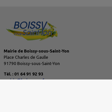
Mairie de Boissy-sous-Saint-Yon
Place Charles de Gaulle
91790 Boissy-sous-Saint-Yon
Tél. : 01 64 91 92 93
mairie@boissy-ssy.fr
Horaires d'ouverture :
Lundi : 08:45 - 12:45, 13:30 - 16:45
Mardi : 08:45 - 12:45, 13:30 - 19:45