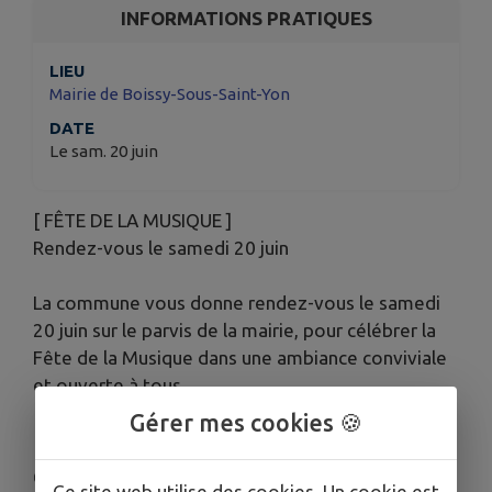
INFORMATIONS PRATIQUES
LIEU
Mairie de Boissy-Sous-Saint-Yon
DATE
Le sam. 20 juin
[ FÊTE DE LA MUSIQUE ]
Rendez-vous le samedi 20 juin
La commune vous donne rendez-vous le samedi
20 juin sur le parvis de la mairie, pour célébrer la
Fête de la Musique dans une ambiance conviviale
et ouverte à tous.
Gérer mes cookies 🍪
🎵 AU PROGRAMME :
🕔 17h : Conservatoire de Boissy - concert de
Ce site web utilise des cookies. Un cookie est