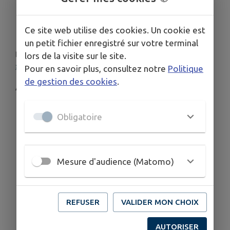
complété et signé,
une
courte biographie
,
Ce site web utilise des cookies. Un cookie est
quelques
photos
de vos réalisations.
un petit fichier enregistré sur votre terminal
📩 Envoi du dossier à :
communication@boissy-
lors de la visite sur le site.
ssy.fr
Pour en savoir plus, consultez notre
Politique
de gestion des cookies
.
À noter
La présence des participants sur
les deux
Obligatoire
journées
est requise.
Les artistes et artisans d’art peuvent aussi
proposer des
œuvres en direct
(peinture,
sculpture, graffiti…).
Mesure d'audience (Matomo)
Si vous souhaitez accueillir un artiste d’une
commune voisine / de la CCEJR, cela est
possible (sous réserve de sélection).
REFUSER
VALIDER MON CHOIX
AUTORISER