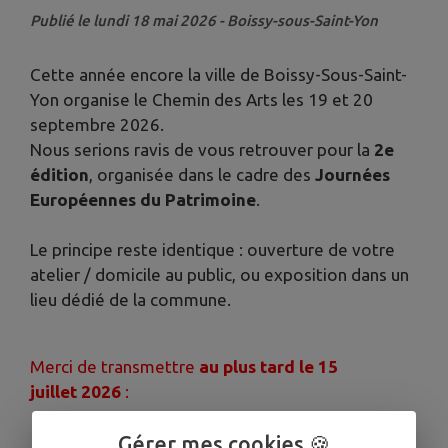
Publié le lundi 18 mai 2026 - Boissy-sous-Saint-Yon
Cette année encore la ville de Boissy-Sous-Saint-
Yon organise le Chemin des Arts les 19 et 20
septembre 2026.
Nous serions ravis de vous retrouver pour la
2e
édition
, organisée dans le cadre des
Journées
Européennes du Patrimoine
.
Le principe reste identique : ouverture de votre
atelier / domicile au public, ou exposition dans un
lieu dédié de la commune.
Merci de transmettre
au plus tard le 15
juillet 2026
:
le
formulaire de participation ci-joint
Gérer mes cookies 🍪